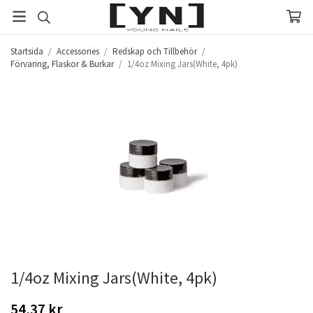
Startsida
/
Accessories
/
Redskap och Tillbehör
/
Förvaring, Flaskor & Burkar
/
1/4oz Mixing Jars(White, 4pk)
1/4oz Mixing Jars(White, 4pk)
54,37 kr