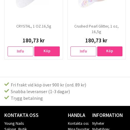
CRYSTAL, 1 OZ.16,5g
Crushed Pearl Glitter, 1 oz,
16,5g
180,73 kr
180,73 kr
Köp
Köp
Info
Info
Fri frakt vid köp över 900 kr (ord. 89 kr)
Snabba leveranser (1-3 dagar)
Trygg betalning
KONTAKTA OSS
HANDLA
INFORMATION
Young Nails
Kontakta oss
Nyheter
Salong, Butik
Mina favoriter
Nyhetsbrev