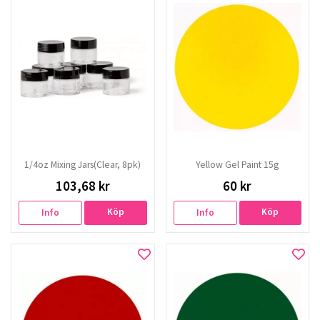
1/4oz Mixing Jars(Clear, 8pk)
Yellow Gel Paint 15g
103,68 kr
60 kr
Köp
Köp
Info
Info