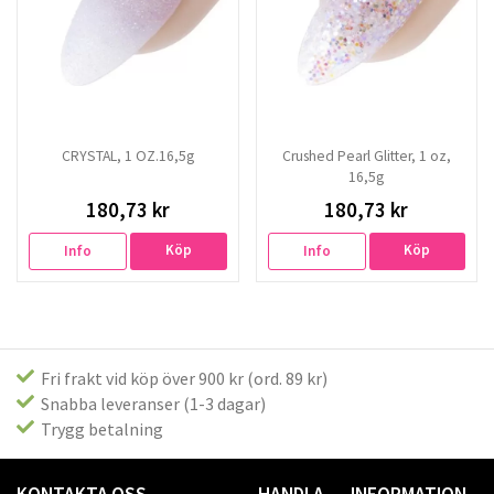
CRYSTAL, 1 OZ.16,5g
Crushed Pearl Glitter, 1 oz,
16,5g
180,73 kr
180,73 kr
Köp
Köp
Info
Info
Fri frakt vid köp över 900 kr (ord. 89 kr)
Snabba leveranser (1-3 dagar)
Trygg betalning
KONTAKTA OSS
HANDLA
INFORMATION