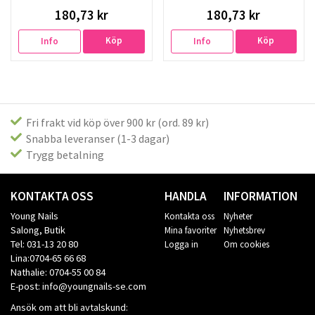
180,73 kr
180,73 kr
Köp
Köp
Info
Info
Fri frakt vid köp över 900 kr (ord. 89 kr)
Snabba leveranser (1-3 dagar)
Trygg betalning
KONTAKTA OSS
HANDLA
INFORMATION
Young Nails
Kontakta oss
Nyheter
Salong, Butik
Mina favoriter
Nyhetsbrev
Tel: 031-13 20 80
Logga in
Om cookies
Lina:0704-65 66 68
Nathalie: 0704-55 00 84
E-post: info@youngnails-se.com
Ansök om att bli avtalskund: