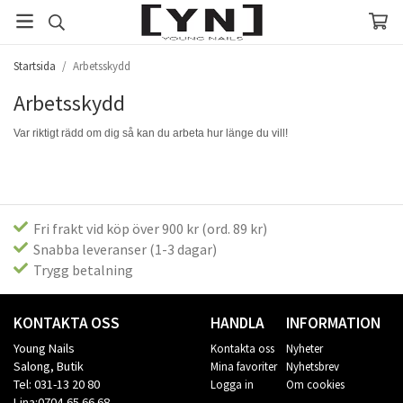
Startsida
/
Arbetsskydd
Arbetsskydd
Var riktigt rädd om dig så kan du arbeta hur länge du vill!
Fri frakt vid köp över 900 kr (ord. 89 kr)
Snabba leveranser (1-3 dagar)
Trygg betalning
KONTAKTA OSS
HANDLA
INFORMATION
Young Nails
Kontakta oss
Nyheter
Salong, Butik
Mina favoriter
Nyhetsbrev
Tel: 031-13 20 80
Logga in
Om cookies
Lina:0704-65 66 68