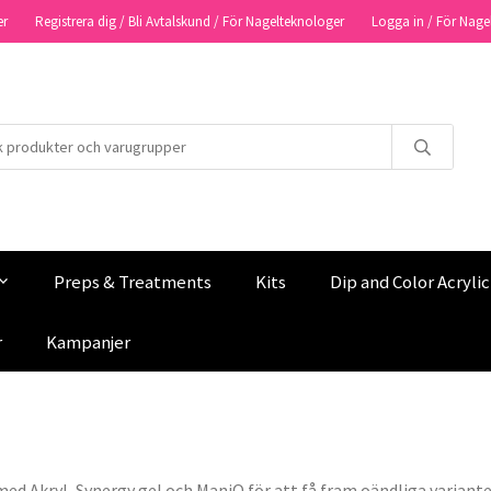
er
Registrera dig / Bli Avtalskund / För Nagelteknologer
Logga in / För Nage
Preps & Treatments
Kits
Dip and Color Acryli
r
Kampanjer
med Akryl, Synergy gel och ManiQ för att få fram oändliga varian