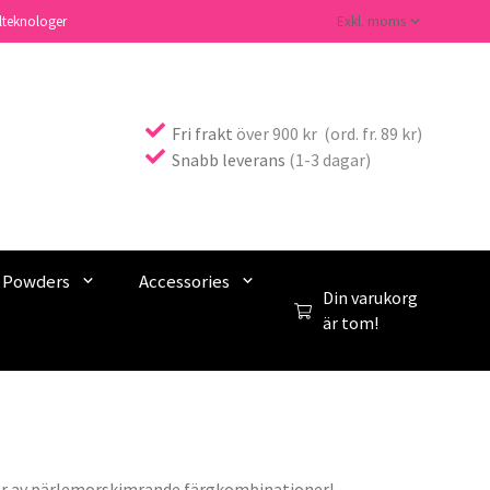
lteknologer
Fri frakt
över 900 kr (ord. fr. 89 kr)
Snabb leverans
(1-3 dagar)
c Powders
Accessories
Din varukorg
är tom!
ter av pärlemorskimrande färgkombinationer!