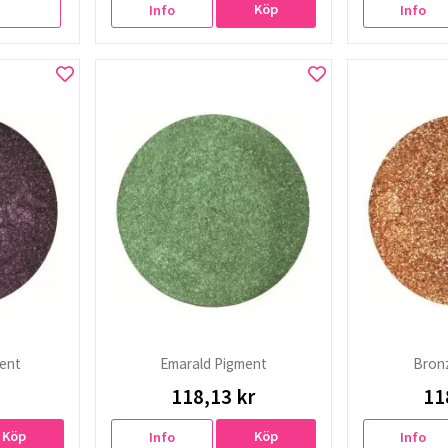
Köp
Info
Info
ent
Emarald Pigment
Bron
118,13 kr
11
Köp
Köp
Info
Info