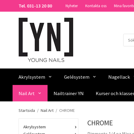
Tel. 031-13 20 80
Nyheter
Kontakta oss
Mina favorit
Akrylsystem
Gelésystem
Nagellack
Nail Art
Nailtrainer YN
Kurser och klasse
Startsida
/
Nail Art
/
CHROME
CHROME
Akrylsystem
Pigments 1/4 oz Mixa 