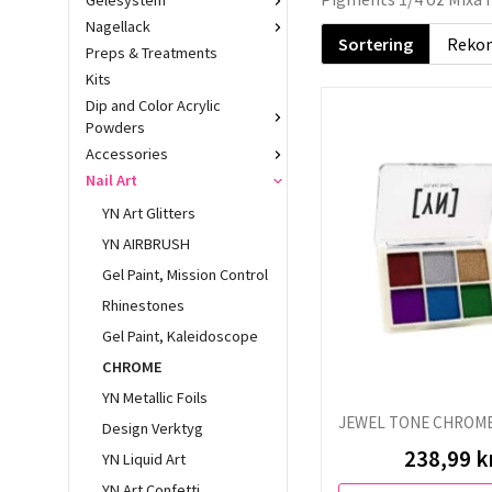
Gelésystem
Nagellack
Sortering
Preps & Treatments
Kits
Dip and Color Acrylic
Powders
Accessories
Nail Art
YN Art Glitters
YN AIRBRUSH
Gel Paint, Mission Control
Rhinestones
Gel Paint, Kaleidoscope
CHROME
YN Metallic Foils
JEWEL TONE CHROME
Design Verktyg
238,99 k
YN Liquid Art
YN Art Confetti