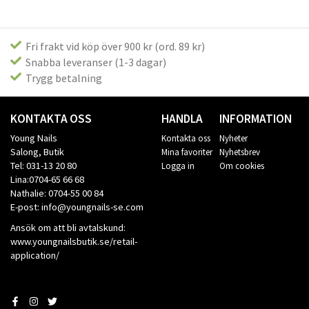
Fri frakt vid köp över 900 kr (ord. 89 kr)
Snabba leveranser (1-3 dagar)
Trygg betalning
KONTAKTA OSS
HANDLA
INFORMATION
Young Nails
Kontakta oss
Nyheter
Salong, Butik
Mina favoriter
Nyhetsbrev
Tel: 031-13 20 80
Logga in
Om cookies
Lina:0704-65 66 68
Nathalie: 0704-55 00 84
E-post: info@youngnails-se.com
Ansök om att bli avtalskund:
www.youngnailsbutik.se/retail-
application/