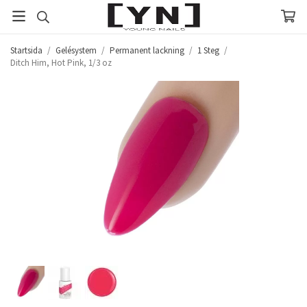
Startsida
/
Gelésystem
/
Permanent lackning
/
1 Steg
/
Ditch Him, Hot Pink, 1/3 oz