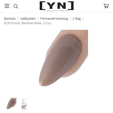
Startsida
/
Gelésystem
/
Permanent lackning
/
1 Steg
/
OCD Proud, Shimmer Nude, 1/3 oz