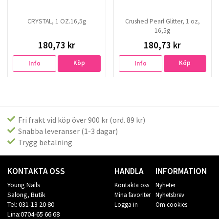
CRYSTAL, 1 OZ.16,5g
Crushed Pearl Glitter, 1 oz,
16,5g
180,73 kr
180,73 kr
Köp
Köp
Info
Info
Fri frakt vid köp över 900 kr (ord. 89 kr)
Snabba leveranser (1-3 dagar)
Trygg betalning
KONTAKTA OSS
HANDLA
INFORMATION
Young Nails
Kontakta oss
Nyheter
Salong, Butik
Mina favoriter
Nyhetsbrev
Tel: 031-13 20 80
Logga in
Om cookies
Lina:0704-65 66 68