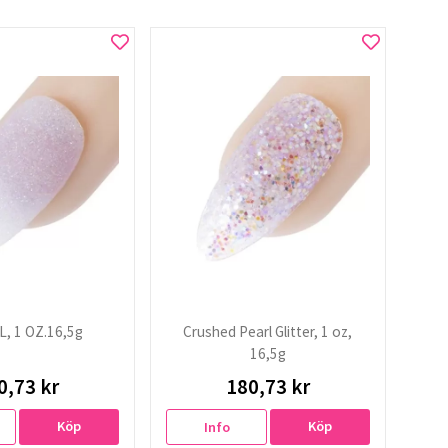
, 1 OZ.16,5g
Crushed Pearl Glitter, 1 oz,
16,5g
0,73 kr
180,73 kr
Köp
Köp
Info