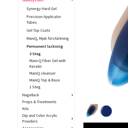
Gelésystem
Synergy Hard Gel
Precision Applicator
Tubes
Gel Top Coats
ManiQ, Mjuk förstärkning
Permanent lackning
3 Steg
Mani•Q Fiber Gel with
Keratin
ManiQ cleanser
ManiQ Top & Base
1 Steg
Nagellack
Preps & Treatments
Kits
Dip and Color Acrylic
Powders