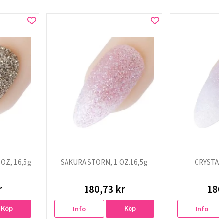
OZ, 16,5g
SAKURA STORM, 1 OZ.16,5g
CRYSTAL
r
180,73 kr
18
Köp
Köp
Info
Info