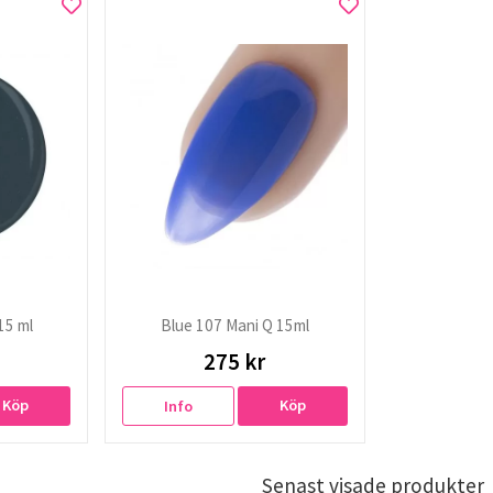
15 ml
Blue 107 Mani Q 15ml
275 kr
Köp
Köp
Info
Senast visade produkter