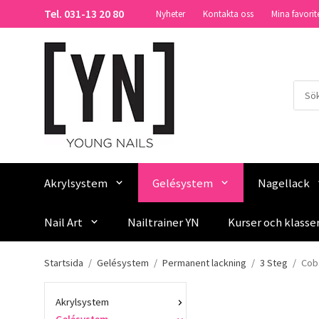
Tel. 031-13 20 80
Nyheter
Kontakta oss
Mina favorit
Akrylsystem
Gelésystem
Nagellack
Nail Art
Nailtrainer YN
Kurser och klasse
Startsida
/
Gelésystem
/
Permanent lackning
/
3 Steg
/
Coba
Akrylsystem