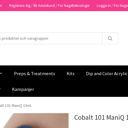
er
Registrera dig / Bli Avtalskund / För Nagelteknologer
Logga in / För Nage
Preps & Treatments
Kits
Dip and Color Acryli
r
Kampanjer
lt 101 ManiQ 15ml.
Cobalt 101 ManiQ 