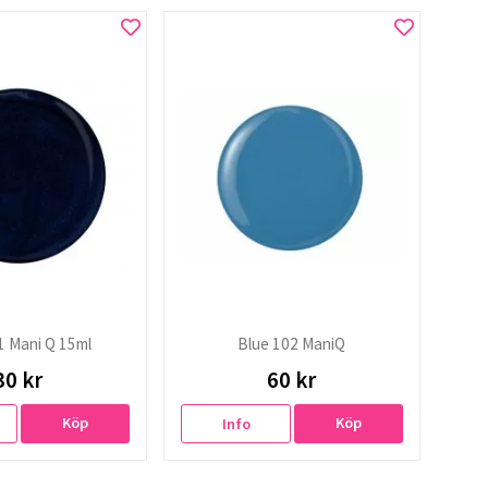
1 Mani Q 15ml
Blue 102 ManiQ
30 kr
60 kr
Köp
Köp
Info