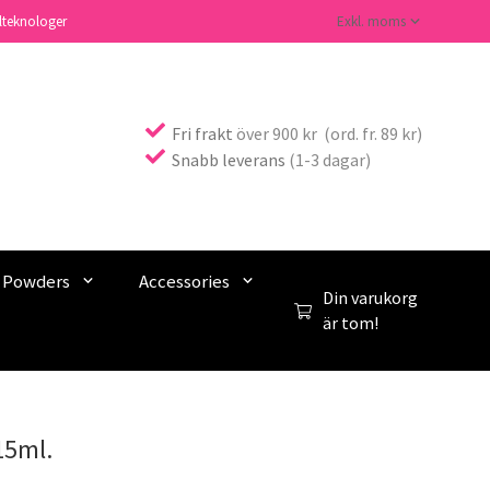
lteknologer
Fri frakt
över 900 kr (ord. fr. 89 kr)
Snabb leverans
(1-3 dagar)
c Powders
Accessories
Din varukorg
är tom!
15ml.