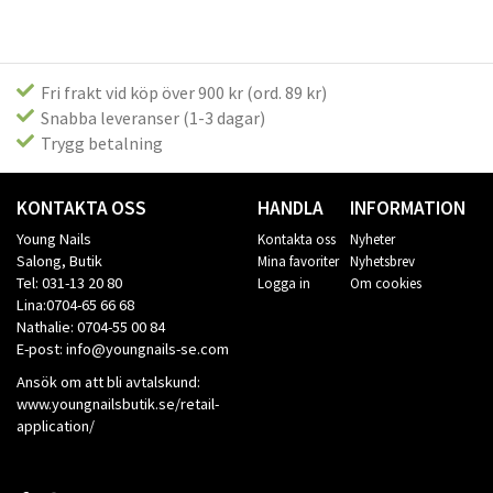
Fri frakt vid köp över 900 kr (ord. 89 kr)
Snabba leveranser (1-3 dagar)
Trygg betalning
KONTAKTA OSS
HANDLA
INFORMATION
Young Nails
Kontakta oss
Nyheter
Salong, Butik
Mina favoriter
Nyhetsbrev
Tel: 031-13 20 80
Logga in
Om cookies
Lina:0704-65 66 68
Nathalie: 0704-55 00 84
E-post: info@youngnails-se.com
Ansök om att bli avtalskund:
www.youngnailsbutik.se/retail-
application/