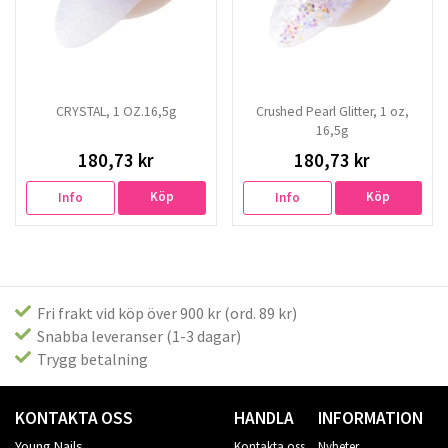
CRYSTAL, 1 OZ.16,5g
Crushed Pearl Glitter, 1 oz,
16,5g
180,73 kr
180,73 kr
Köp
Köp
Info
Info
Fri frakt vid köp över 900 kr (ord. 89 kr)
Snabba leveranser (1-3 dagar)
Trygg betalning
KONTAKTA OSS
HANDLA
INFORMATION
Young Nails
Kontakta oss
Nyheter