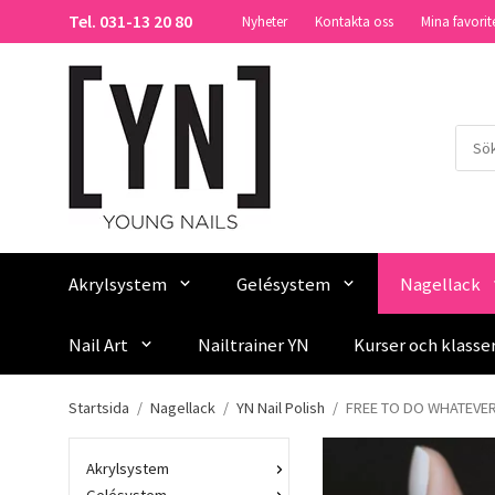
Tel. 031-13 20 80
Nyheter
Kontakta oss
Mina favorit
Akrylsystem
Gelésystem
Nagellack
Nail Art
Nailtrainer YN
Kurser och klasse
Startsida
/
Nagellack
/
YN Nail Polish
/
FREE TO DO WHATEVE
Akrylsystem