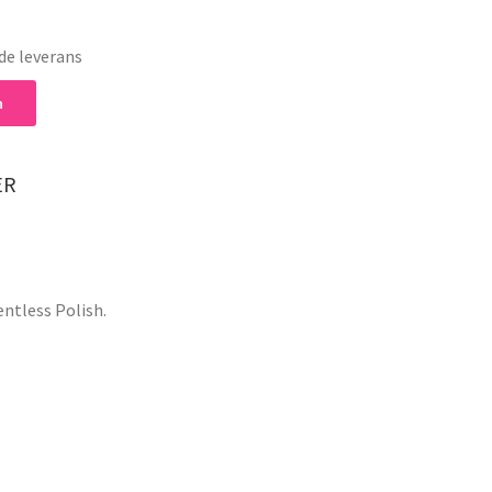
de leverans
n
ER
ntless Polish.