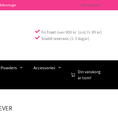
lteknologer
Fri frakt
över 900 kr (ord. fr. 89 kr)
Snabb leverans
(1-3 dagar)
c Powders
Accessories
Din varukorg
är tom!
EVER