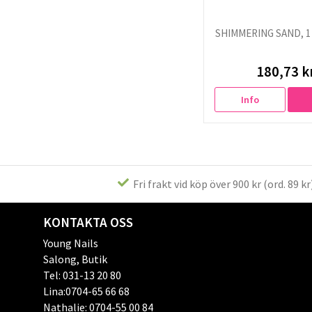
SHIMMERING SAND, 1 
180,73 k
Info
Fri frakt vid köp över 900 kr (ord. 89 kr
KONTAKTA OSS
Young Nails
Salong, Butik
Tel: 031-13 20 80
Lina:0704-65 66 68
Nathalie: 0704-55 00 84