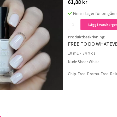
61,88 kr
Finns i lager för omgåen
Lägg i varukorge
Produktbeskrivning:
FREE TO DO WHATEV
10 mL - .34 fl oz
Nude Sheer White
Chip-Free. Drama-Free. Rele
t