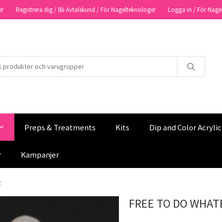
er
Registrera dig / Bli Avtalskund / För Nagelteknologer
Logga in / För Nage
Preps & Treatments
Kits
Dip and Color Acryli
r
Kampanjer
R
FREE TO DO WHAT