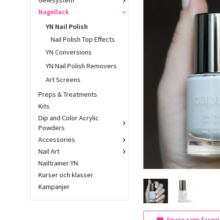
Gelésystem
Nagellack
YN Nail Polish
Nail Polish Top Effects
YN Conversions
YN Nail Polish Removers
Art Screens
Preps & Treatments
Kits
Dip and Color Acrylic
Powders
Accessories
Nail Art
Nailtrainer YN
Kurser och klasser
Kampanjer
Spara som favori