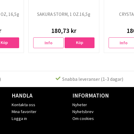
OZ, 16,5g
SAKURA STORM, 1 OZ.16,5g
CRYSTAL
r
180,73 kr
18
Köp
Köp
Info
Info
)
Snabba leveranser (1-3 dagar)
HANDLA
INFORMATION
Kontakta oss
Nyheter
Mina favoriter
Nyhetsbrev
Logga in
Om cookies