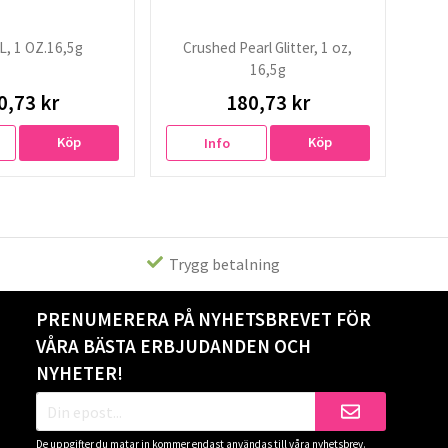
, 1 OZ.16,5g
Crushed Pearl Glitter, 1 oz,
16,5g
0,73 kr
180,73 kr
Köp
Köp
Info
Trygg betalning
PRENUMERERA PÅ NYHETSBREVET FÖR
VÅRA BÄSTA ERBJUDANDEN OCH
NYHETER!
De uppgifter du matar in kommer endast användas till våra nyhetsbrev.