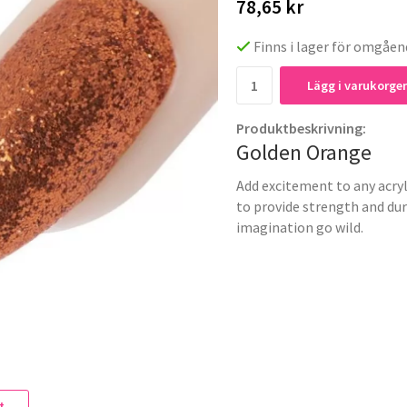
78,65 kr
Finns i lager för omgåen
Lägg i varukorge
Produktbeskrivning:
Golden Orange
Add excitement to any acryli
to provide strength and dur
imagination go wild.
t