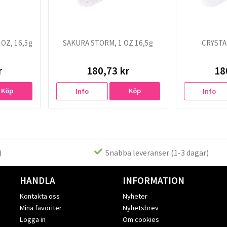
OZ, 16,5g
SAKURA STORM, 1 OZ.16,5g
CRYSTAL
r
180,73 kr
18
Köp
Köp
Info
Info
)
Snabba leveranser (1-3 dagar)
HANDLA
INFORMATION
Kontakta oss
Nyheter
Mina favoriter
Nyhetsbrev
Logga in
Om cookies