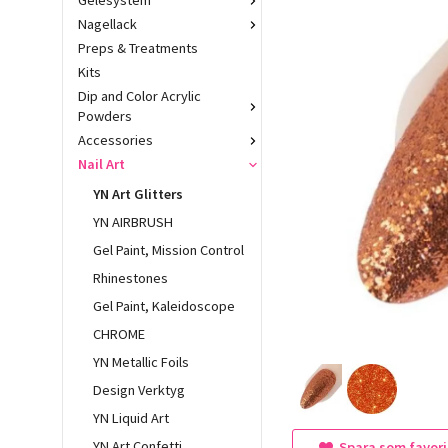
Gelésystem
Nagellack
Preps & Treatments
Kits
Dip and Color Acrylic
Powders
Accessories
Nail Art
YN Art Glitters
YN AIRBRUSH
Gel Paint, Mission Control
Rhinestones
Gel Paint, Kaleidoscope
CHROME
YN Metallic Foils
Design Verktyg
YN Liquid Art
YN Art Confetti
Spara som favori