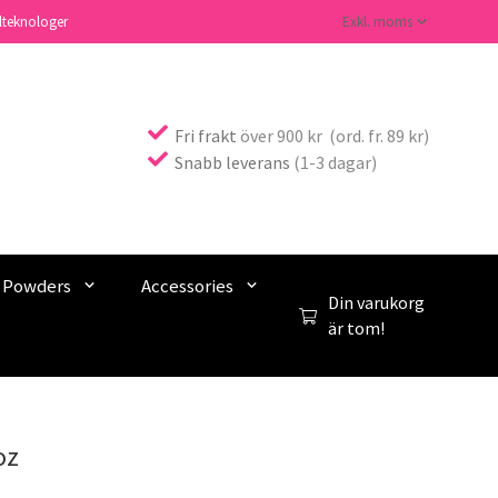
lteknologer
Fri frakt
över 900 kr (ord. fr. 89 kr)
Snabb leverans
(1-3 dagar)
c Powders
Accessories
Din varukorg
är tom!
oz