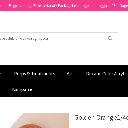
er
Registrera dig / Bli Avtalskund / För Nagelteknologer
Logga in / För Nage
Preps & Treatments
Kits
Dip and Color Acryli
r
Kampanjer
Golden Orange1/4