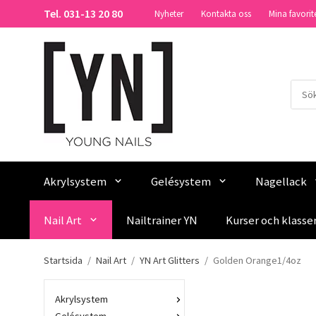
Tel. 031-13 20 80
Nyheter
Kontakta oss
Mina favorit
Akrylsystem
Gelésystem
Nagellack
Nail Art
Nailtrainer YN
Kurser och klasse
Startsida
/
Nail Art
/
YN Art Glitters
/
Golden Orange1/4oz
Akrylsystem