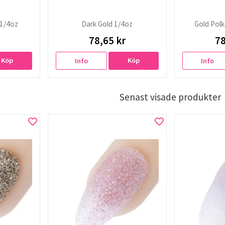
 1/4oz
Dark Gold 1/4oz
Gold Polk
78,65 kr
78
Köp
Köp
Info
Info
Senast visade produkter