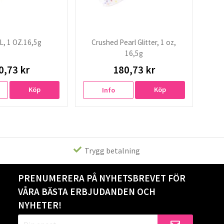
, 1 OZ.16,5g
Crushed Pearl Glitter, 1 oz,
16,5g
0,73 kr
180,73 kr
Köp
Köp
Info
Trygg betalning
PRENUMERERA PÅ NYHETSBREVET FÖR
VÅRA BÄSTA ERBJUDANDEN OCH
NYHETER!